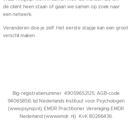
de cliënt heen staan of gaan we samen op zoek naar
een netwerk.
Veranderen doe je zelf. Het eerste stapje kan een groot
verschil maken.
Big-registratienummer 49059652125; AGB-code
94065856; lid Nederlands Instituut voor Psychologen
(www.psynip.nl); EMDR Practitioner Vereniging EMDR
Nederland (www.emdr. nl) KvK 80266436.